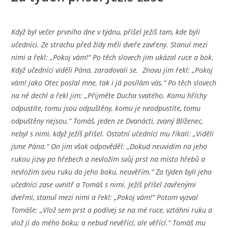
Když byl večer prvního dne v týdnu, přišel Ježíš tam, kde byli
učedníci. Ze strachu před židy měli dveře zavřeny. Stanul mezi
nimi a řekl: „Pokoj vám!“ Po těch slovech jim ukázal ruce a bok.
Když učedníci viděli Pána, zaradovali se. Znovu jim řekl: „Pokoj
vám! jako Otec poslal mne, tak i já posílám vás.“ Po těch slovech
na ně dechl a řekl jim: „Přijměte Ducha svatého. Komu hříchy
odpustíte, tomu jsou odpuštěny, komu je neodpustíte, tomu
odpuštěny nejsou.“ Tomáš, jeden ze Dvanácti, zvaný Blíženec,
nebyl s nimi, když Ježíš přišel. Ostatní učedníci mu říkali: „Viděli
jsme Pána.“ On jim však odpověděl: „Dokud neuvidím na jeho
rukou jizvy po hřebech a nevložím svůj prst na místo hřebů a
nevložím svou ruku do jeho boku, neuvěřím.“ Za týden byli jeho
učedníci zase uvnitř a Tomáš s nimi. Ježíš přišel zavřenými
dveřmi, stanul mezi nimi a řekl: „Pokoj vám!“ Potom vyzval
Tomáše: „Vlož sem prst a podívej se na mé ruce, vztáhni ruku a
vlož ji do mého boku; a nebuď nevěřící, ale věřící.“ Tomáš mu