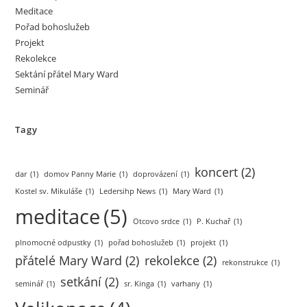
Meditace
Pořad bohoslužeb
Projekt
Rekolekce
Sektání přátel Mary Ward
Seminář
Tagy
koncert
(2)
dar
(1)
domov Panny Marie
(1)
doprovázení
(1)
Kostel sv. Mikuláše
(1)
Ledersihp News
(1)
Mary Ward
(1)
meditace
(5)
Otcovo srdce
(1)
P. Kuchař
(1)
plnomocné odpustky
(1)
pořad bohoslužeb
(1)
projekt
(1)
přátelé Mary Ward
(2)
rekolekce
(2)
rekonstrukce
(1)
setkání
(2)
seminář
(1)
sr. Kinga
(1)
varhany
(1)