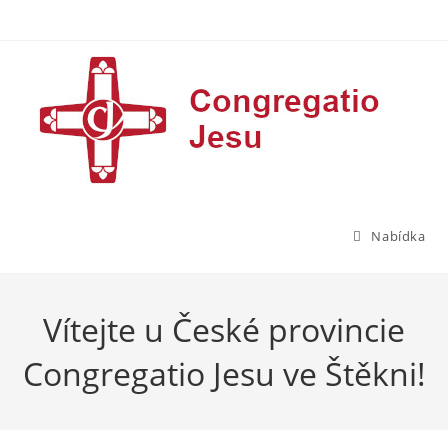
Přejít
k
obsahu
Nabídka
Vítejte u České provincie
Congregatio Jesu ve Štěkni!