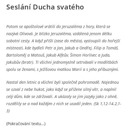
Seslání Ducha svatého
Potom se apoštolové vrátili do Jeruzaléma z hory, která se
nazývá Olivová. Je blízko Jeruzaléma, vzdálená jenom délku
sobotní cesty. A když přišli (zase do města), vystoupili do hořejší
místnosti, kde bydleli Petr a Jan, Jakub a Ondřej, Filip a Tomáš,
Bartoloměj a Matouš, Jakub Alfeův, Šimon Horlivec a Juda,
Jakubův (bratr). Ti všichni jednomyslně setrvávali v modlitbách
spolu se ženami, s Ježíšovou matkou Marií a s jeho příbuznými.
Nastal den letnic a všichni byli společně pohromadě. Najednou
se ozval z nebe hukot, jako když se přižene silný vítr, a naplnil
celý dům, kde se zdržovali. A ukázaly se jim jazyky jako z ohně,
rozdělily se a nad každým z nich se usadil jeden. (Sk 1,12-14.2,1-
3)
(Pokračování textu…)