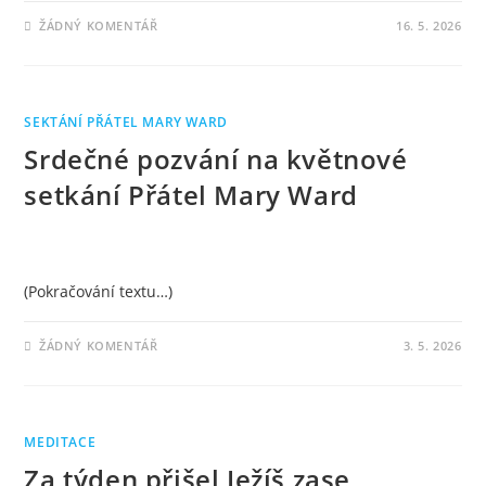
ŽÁDNÝ KOMENTÁŘ
16. 5. 2026
SEKTÁNÍ PŘÁTEL MARY WARD
Srdečné pozvání na květnové
setkání Přátel Mary Ward
(Pokračování textu…)
ŽÁDNÝ KOMENTÁŘ
3. 5. 2026
MEDITACE
Za týden přišel Ježíš zase