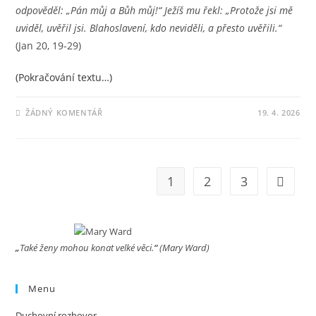
odpověděl: „Pán můj a Bůh můj!“ Ježíš mu řekl: „Protože jsi mě
uviděl, uvěřil jsi. Blahoslavení, kdo neviděli, a přesto uvěřili.“
(Jan 20, 19-29)
(Pokračování textu…)
ŽÁDNÝ KOMENTÁŘ
19. 4. 2026
1
2
3
Jít na d
„
Také ženy mohou konat velké věci.
“
(Mary Ward)
Menu
Duchovní rozhovor