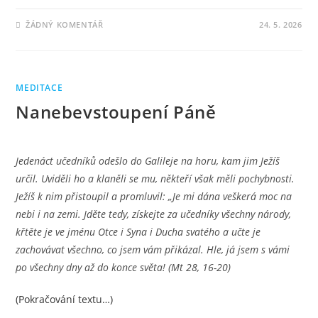
ŽÁDNÝ KOMENTÁŘ
24. 5. 2026
MEDITACE
Nanebevstoupení Páně
Jedenáct učedníků odešlo do Galileje na horu, kam jim Ježíš
určil. Uviděli ho a klaněli se mu, někteří však měli pochybnosti.
Ježíš k nim přistoupil a promluvil: „Je mi dána veškerá moc na
nebi i na zemi. Jděte tedy, získejte za učedníky všechny národy,
křtěte je ve jménu Otce i Syna i Ducha svatého a učte je
zachovávat všechno, co jsem vám přikázal. Hle, já jsem s vámi
po všechny dny až do konce světa! (Mt 28, 16-20)
(Pokračování textu…)