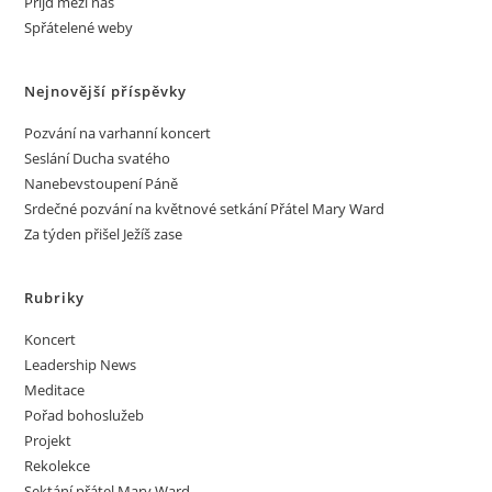
Přijď mezi nás
Spřátelené weby
Nejnovější příspěvky
Pozvání na varhanní koncert
Seslání Ducha svatého
Nanebevstoupení Páně
Srdečné pozvání na květnové setkání Přátel Mary Ward
Za týden přišel Ježíš zase
Rubriky
Koncert
Leadership News
Meditace
Pořad bohoslužeb
Projekt
Rekolekce
Sektání přátel Mary Ward