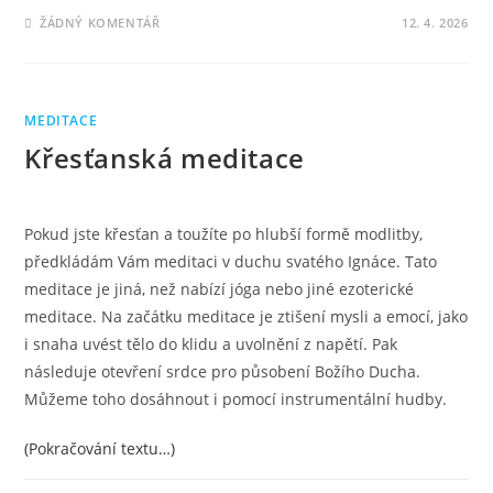
ŽÁDNÝ KOMENTÁŘ
12. 4. 2026
MEDITACE
Křesťanská meditace
Pokud jste křesťan a toužíte po hlubší formě modlitby,
předkládám Vám meditaci v duchu svatého Ignáce. Tato
meditace je jiná, než nabízí jóga nebo jiné ezoterické
meditace. Na začátku meditace je ztišení mysli a emocí, jako
i snaha uvést tělo do klidu a uvolnění z napětí. Pak
následuje otevření srdce pro působení Božího Ducha.
Můžeme toho dosáhnout i pomocí instrumentální hudby.
(Pokračování textu…)