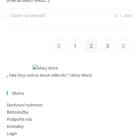
(Pokračování textu…)
ŽÁDNÝ KOMENTÁŘ
8. 1. 2026
1
2
3
Jít na předchozí stránku
Jít na d
„
Také ženy mohou konat velké věci.
“
(Mary Ward)
Menu
Duchovní rozhovor
Bohoslužby
Podpořte nás
Kontakty
Login