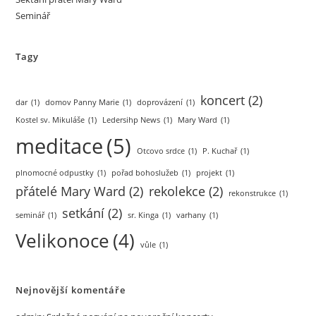
Seminář
Tagy
koncert
(2)
dar
(1)
domov Panny Marie
(1)
doprovázení
(1)
Kostel sv. Mikuláše
(1)
Ledersihp News
(1)
Mary Ward
(1)
meditace
(5)
Otcovo srdce
(1)
P. Kuchař
(1)
plnomocné odpustky
(1)
pořad bohoslužeb
(1)
projekt
(1)
přátelé Mary Ward
(2)
rekolekce
(2)
rekonstrukce
(1)
setkání
(2)
seminář
(1)
sr. Kinga
(1)
varhany
(1)
Velikonoce
(4)
vůle
(1)
Nejnovější komentáře