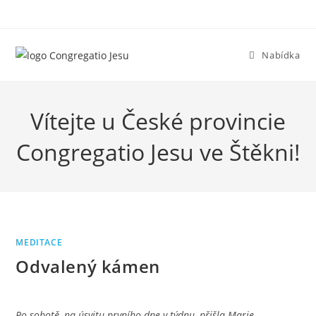
Přejít
k
obsahu
Nabídka
Vítejte u České provincie
Congregatio Jesu ve Štěkni!
MEDITACE
Odvalený kámen
Po sobotě, na úsvitu prvního dne v týdnu, přišla Marie