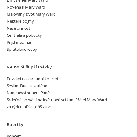
Z myšlenek Mary Ward
Novéna k Mary Ward
Malovaný život Mary Ward
Některé pojmy
Naše činnost
Centrála a pobočky
Přijď mezi nás
Spřátelené weby
Nejnovější příspěvky
Pozvání na varhanní koncert
Seslání Ducha svatého
Nanebevstoupení Páně
Srdečné pozvání na květnové setkání Přátel Mary Ward
Za týden přišel Ježíš zase
Rubriky
Koncert