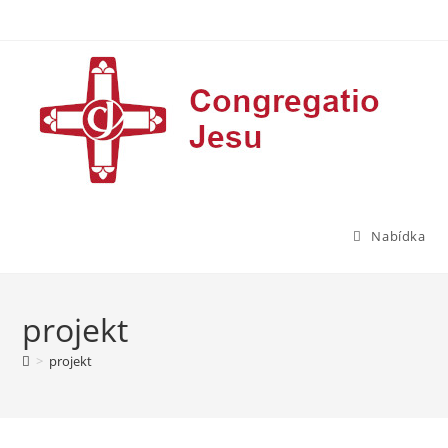
Přejít
k
obsahu
Nabídka
projekt
>
projekt