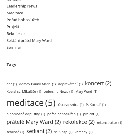
Leadership News
Meditace
Pořad bohoslužeb
Projekt
Rekolekce
Sektání přátel Mary Ward
Seminář
Tagy
koncert
(2)
dar
(1)
domov Panny Marie
(1)
doprovázení
(1)
Kostel sv. Mikuláše
(1)
Ledersihp News
(1)
Mary Ward
(1)
meditace
(5)
Otcovo srdce
(1)
P. Kuchař
(1)
plnomocné odpustky
(1)
pořad bohoslužeb
(1)
projekt
(1)
přátelé Mary Ward
(2)
rekolekce
(2)
rekonstrukce
(1)
setkání
(2)
seminář
(1)
sr. Kinga
(1)
varhany
(1)