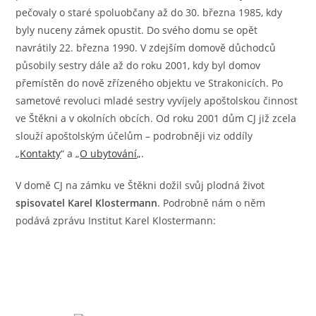
pečovaly o staré spoluobčany až do 30. března 1985, kdy
byly nuceny zámek opustit. Do svého domu se opět
navrátily 22. března 1990. V zdejším domově důchodců
působily sestry dále až do roku 2001, kdy byl domov
přemístěn do nově zřízeného objektu ve Strakonicích. Po
sametové revoluci mladé sestry vyvíjely apoštolskou činnost
ve Štěkni a v okolních obcích. Od roku 2001 dům CJ již zcela
slouží apoštolským účelům – podrobněji viz oddíly
„
Kontakty
“ a „
O ubytování
„.
V domě CJ na zámku ve Štěkni dožil svůj plodná život
spisovatel Karel Klostermann
. Podrobně nám o něm
podává zprávu Institut Karel Klostermann: