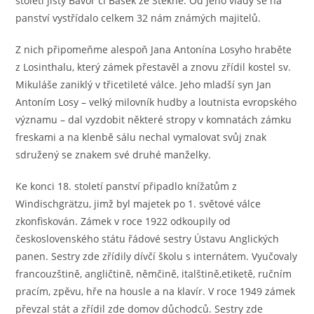
století jistý Bavor či Bašek ze Štěkně. Od jeho vlády se na
panství vystřídalo celkem 32 nám známých majitelů.
Z nich připomeňme alespoň Jana Antonína Losyho hraběte
z Losinthalu, který zámek přestavěl a znovu zřídil kostel sv.
Mikuláše zaniklý v třicetileté válce. Jeho mladší syn Jan
Antoním Losy – velký milovník hudby a loutnista evropského
významu – dal vyzdobit některé stropy v komnatách zámku
freskami a na klenbě sálu nechal vymalovat svůj znak
sdružený se znakem své druhé manželky.
Ke konci 18. století panství připadlo knížatům z
Windischgrätzu, jimž byl majetek po 1. světové válce
zkonfiskován. Zámek v roce 1922 odkoupily od
československého státu řádové sestry Ústavu Anglických
panen. Sestry zde zřídily dívčí školu s internátem. Vyučovaly
francouzštině, angličtině, němčině, italštině,etiketě, ručním
pracím, zpěvu, hře na housle a na klavír. V roce 1949 zámek
převzal stát a zřídil zde domov důchodců. Sestry zde