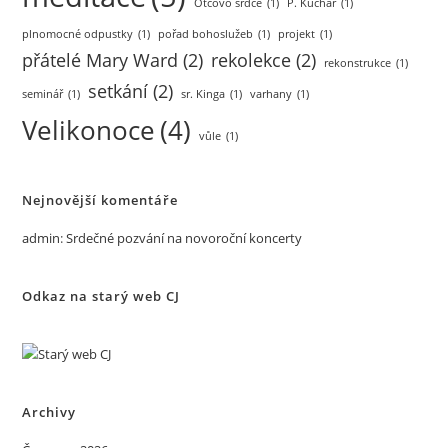
Otcovo srdce
(1)
P. Kuchař
(1)
plnomocné odpustky
(1)
pořad bohoslužeb
(1)
projekt
(1)
přátelé Mary Ward
(2)
rekolekce
(2)
rekonstrukce
(1)
setkání
(2)
seminář
(1)
sr. Kinga
(1)
varhany
(1)
Velikonoce
(4)
vůle
(1)
Nejnovější komentáře
admin
:
Srdečné pozvání na novoroční koncerty
Odkaz na starý web CJ
Archivy