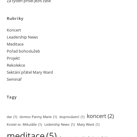
Za týden přišel Ježíš zase
Rubriky
Koncert
Leadership News
Meditace
Pořad bohoslužeb
Projekt
Rekolekce
Sektání přátel Mary Ward
Seminář
Tagy
koncert
(2)
dar
(1)
domov Panny Marie
(1)
doprovázení
(1)
Kostel sv. Mikuláše
(1)
Ledersihp News
(1)
Mary Ward
(1)
meditace
(5)