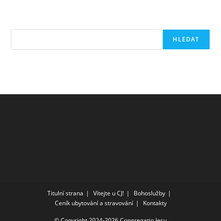
Hledat
HLEDAT
Titulní strana
Vítejte u CJ!
Bohoslužby
Ceník ubytování a stravování
Kontakty
© Copyright 2024-2026 Congregatio Jesu